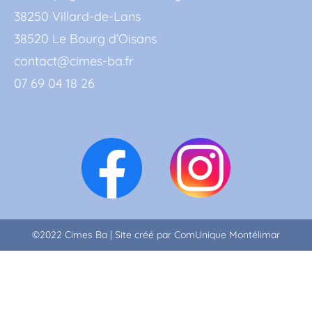
38250 Villard-de-Lans
38520 Le Bourg d’Oisans
contact@cimes-ba.fr
07 69 04 18 26
©2022 Cimes Ba | Site créé par
ComUnique Montélimar