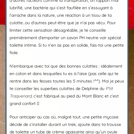
d’autres facteurs comme la transpiration, un rapport mal
lubrifié, une bactérie qui s’est faufilée en s’essuyant à
l’arrache dans la nature, une réaction à un tissu de ta
culotte…ou d’autres peut-être que je n’ai pas vécu. Pour
limiter cette sensation désagréable, je te conseille
premièrement d’emporter un savon PH neutre voir spécial
toilette intime. Si tu n’en as pas en solide, fais-toi une petite
fiole.
N’embarque avec toi que des bonnes culottes : idéalement
en coton et dans lesquelles tu es à l’aise (pas celle qui te
rentre dans les fesses toutes les 5 minutes !^^). Moi je peux
te conseiller les superbes culottes de Delphine du
P’tit
Traquenard
, c’est fabriqué au pied du Mont Blanc et c’est
grand confort 
Pour anticiper au cas où, malgré tout, une petite mycose
décide de s’installer durant un trek, ajoute dans ta trousse
de toilette un tube de crème apaisante ainsi qu’un ovule