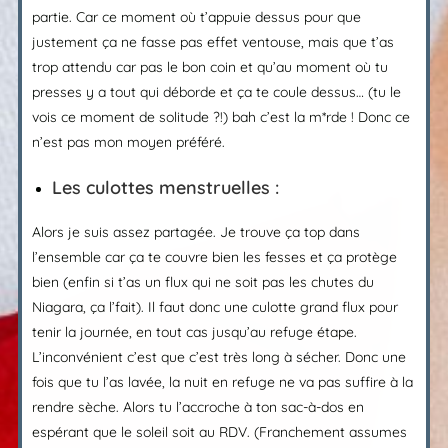
partie. Car ce moment où t’appuie dessus pour que
justement ça ne fasse pas effet ventouse, mais que t’as
trop attendu car pas le bon coin et qu’au moment où tu
presses y a tout qui déborde et ça te coule dessus… (tu le
vois ce moment de solitude ?!) bah c’est la m*rde ! Donc ce
n’est pas mon moyen préféré.
Les culottes menstruelles :
Alors je suis assez partagée. Je trouve ça top dans
l’ensemble car ça te couvre bien les fesses et ça protège
bien (enfin si t’as un flux qui ne soit pas les chutes du
Niagara, ça l’fait). Il faut donc une culotte grand flux pour
tenir la journée, en tout cas jusqu’au refuge étape.
L’inconvénient c’est que c’est très long à sécher. Donc une
fois que tu l’as lavée, la nuit en refuge ne va pas suffire à la
rendre sèche. Alors tu l’accroche à ton sac-à-dos en
espérant que le soleil soit au RDV. (Franchement assumes