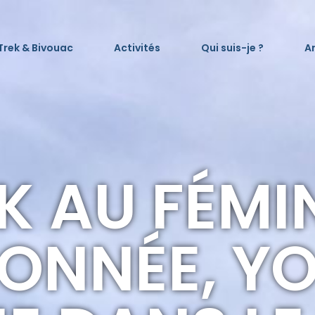
Trek & Bivouac
Activités
Qui suis-je ?
Ar
K AU FÉMIN
ONNÉE, YO