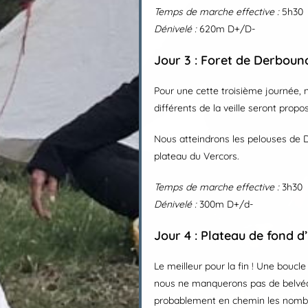
Temps de marche effective
:
5h30
Dénivelé
:
620m D+/D-
Jour 3 : Foret de Derboun
Pour une cette troisième journée, 
différents de la veille seront prop
Nous atteindrons les pelouses de De
plateau du Vercors.
Temps de marche effective
:
3h30
Dénivelé
:
300m D+/d-
Jour 4 : Plateau de fond d
Le meilleur pour la fin ! Une boucl
nous ne manquerons pas de belvédè
probablement en chemin les nombr