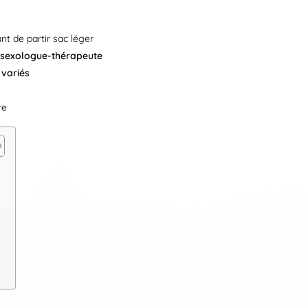
t de partir sac léger
 sexologue-thérapeute
variés
re
n