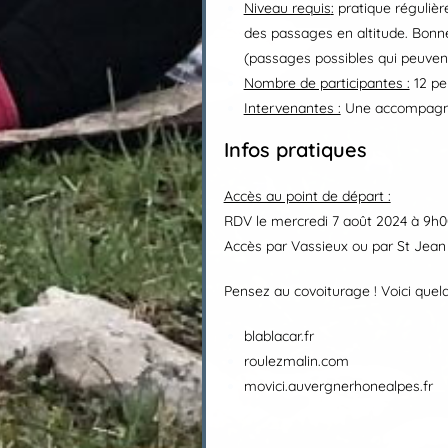
Niveau requis
:
pratique régulièr
des passages en altitude. Bonne
(passages possibles qui peuvent 
Nombre de participantes :
12 per
Intervenantes :
Une accompagnat
Infos pratiques
Accès au point de départ :
RDV le mercredi 7 août 2024 à 9h0
Accès par Vassieux ou par St Jea
Pensez au covoiturage ! Voici quelq
blablacar.fr
roulezmalin.com
movici.auvergnerhonealpes.fr