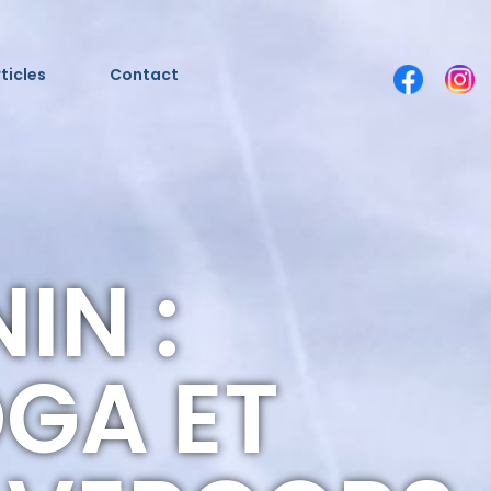
ticles
Contact
IN :
GA ET