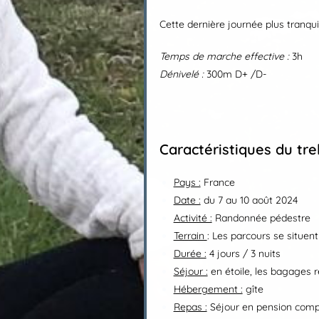
Cette dernière journée plus tranqu
Temps de marche effective :
3h
Dénivelé :
300m D+ /D-
Caractéristiques du tre
Pays :
France
Date :
du 7 au 10 août 2024
Activité :
Randonnée pédestre
Terrain
: Les parcours se situen
Durée :
4 jours / 3 nuits
Séjour :
en étoile, les bagages r
Hébergement :
gîte
Repas :
Séjour en pension compl