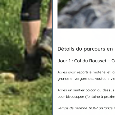
Détails du parcours en
Jour 1 : Col du Rousset –
Après avoir réparti le matériel et 
grande envergure des vautours vien
Après un sentier balcon au-dessus 
pour bivouaquer (fontaine à proximi
Temps de marche
3h30/ distance 