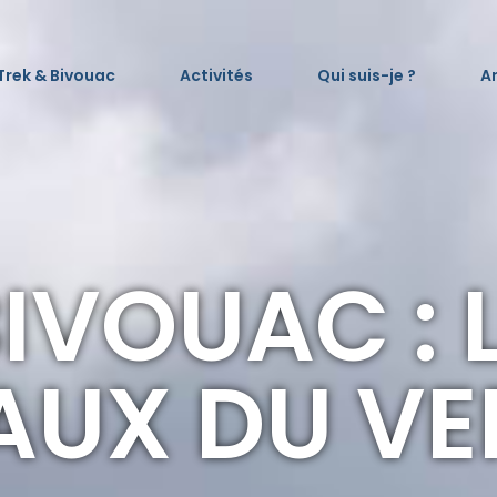
Trek & Bivouac
Activités
Qui suis-je ?
Ar
BIVOUAC : 
AUX DU V