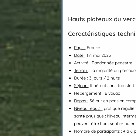
Hauts plateaux du verco
Caractéristiques techn
Pays :
France
Date :
fin mai 2025
Activité :
Randonnée pédestre
Terrain
: La majorité du parcou
Durée :
3 jours / 2 nuits
Séjour :
Itinérant sans transfer
Hébergement :
Bivouac
Repas :
Séjour en pension compl
Niveau requis
:
pratique régulièr
santé́ physique : Niveau interm
peuvent être hors sentier ou en t
Nombre de participants :
4 à 6 